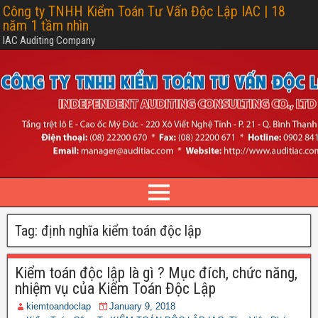
Công ty TNHH Kiểm Toán Tư Vấn Độc Lập IAC | 18
năm 1 tầm nhìn
IAC Auditing Company
Tag: định nghĩa kiểm toán độc lập
Kiểm toán độc lập là gì ? Mục đích, chức năng,
nhiệm vụ của Kiểm Toán Độc Lập
kiemtoandoclap
January 9, 2018