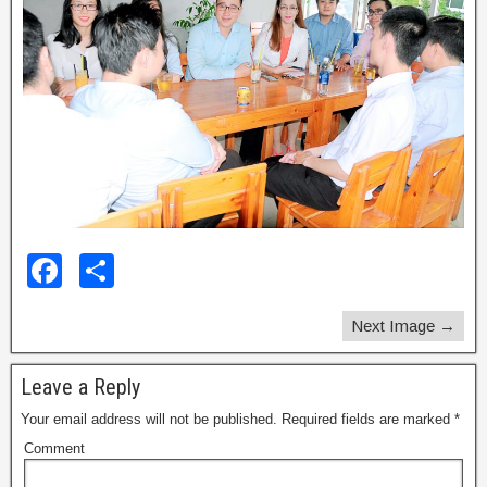
F
S
a
h
Next Image →
c
ar
e
e
Leave a Reply
b
Your email address will not be published.
Required fields are marked
*
o
Comment
o