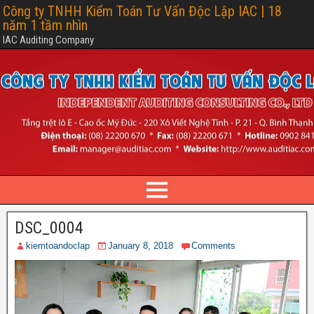
Công ty TNHH Kiểm Toán Tư Vấn Độc Lập IAC | 18
năm 1 tầm nhìn
IAC Auditing Company
DSC_0004
kiemtoandoclap
January 8, 2018
Comments