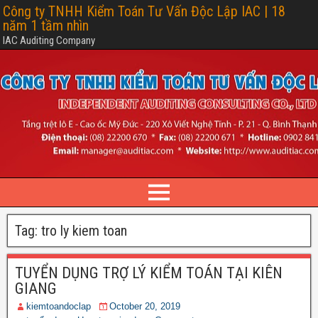
Công ty TNHH Kiểm Toán Tư Vấn Độc Lập IAC | 18
năm 1 tầm nhìn
IAC Auditing Company
Tag: tro ly kiem toan
TUYỂN DỤNG TRỢ LÝ KIỂM TOÁN TẠI KIÊN
GIANG
kiemtoandoclap
October 20, 2019