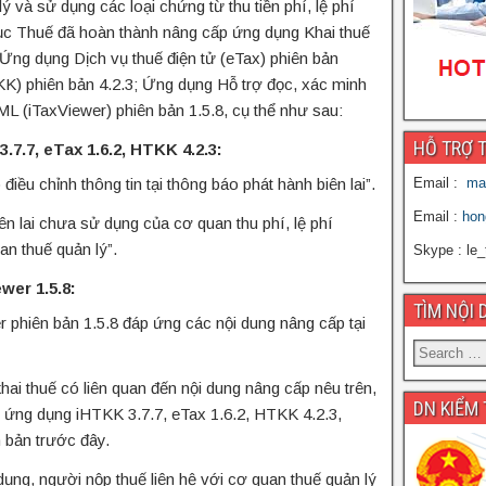
ý và sử dụng các loại chứng từ thu tiền phí, lệ phí
c Thuế đã hoàn thành nâng cấp ứng dụng Khai thuế
Ứng dụng Dịch vụ thuế điện tử (eTax) phiên bản
KK) phiên bản 4.2.3; Ứng dụng Hỗ trợ đọc, xác minh
ML (iTaxViewer) phiên bản 1.5.8, cụ thể như sau:
HỖ TRỢ 
7.7, eTax 1.6.2, HTKK 4.2.3:
 chỉnh thông tin tại thông báo phát hành biên lai”.
Email :
ma
Email :
hon
lai chưa sử dụng của cơ quan thu phí, lệ phí
an thuế quản lý”.
Skype : le_
wer 1.5.8:
TÌM NỘI 
hiên bản 1.5.8 đáp ứng các nội dung nâng cấp tại
khai thuế có liên quan đến nội dung nâng cấp nêu trên,
DN KIỂM
 ứng dụng iHTKK 3.7.7, eTax 1.6.2, HTKK 4.2.3,
n bản trước đây.
ụng, người nộp thuế liên hệ với cơ quan thuế quản lý