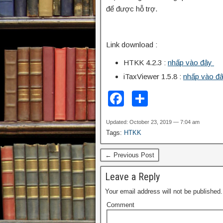
để được hỗ trợ.
Tổng cục Thuế t
Link download :
HTKK 4.2.3 :
nhấp vào đây
iTaxViewer 1.5.8 :
nhấp vào đ
F
S
a
h
Updated: October 23, 2019 — 7:04 am
c
ar
Tags:
HTKK
e
e
← Previous Post
b
o
Leave a Reply
o
Your email address will not be published.
Comment
k