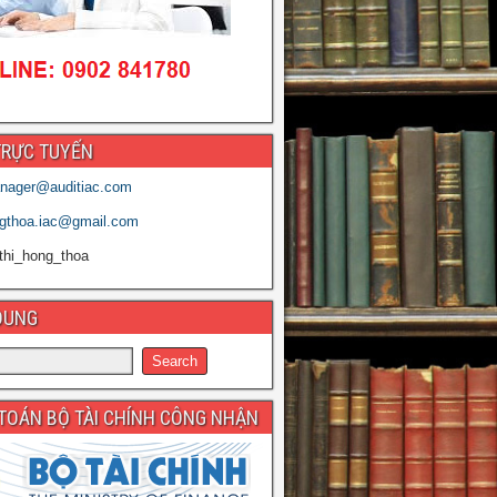
TRỰC TUYẾN
nager@auditiac.com
gthoa.iac@gmail.com
thi_hong_thoa
DUNG
 TOÁN BỘ TÀI CHÍNH CÔNG NHẬN