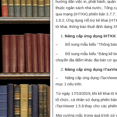
hướng dẫn việc in, phát hành, quản l
thuộc ngân sách nhà nước, Tổng cụ
qua mạng (iHTKK) phiên bản 3.7.7; 
1.6.2; Ứng dụng Hỗ trợ kê khai (HT
tờ khai, thông báo thuế định dạng X
Nâng cấp ứng dụng iHTKK 3.
– Bổ sung mẫu biểu “Thông báo điều
– Bổ sung mẫu biểu “Bảng kê biên 
chuyển địa điểm khác địa bàn cơ qu
Nâng cấp ứng dụng iTaxVie
– Nâng cấp ứng dụng iTaxViewer p
mục 1 nêu trên.
Từ ngày 17/10/2019, khi kê khai tờ 
tổ chức, cá nhân sử dụng phiên bản
iTaxViewer 1.5.8 thay cho các phiê
Mọi vướng mắc trong quá trình sử d