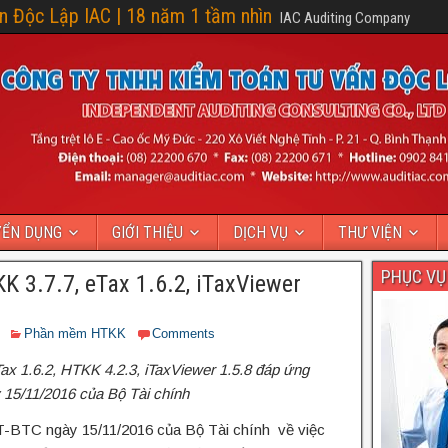
 Độc Lập IAC | 18 năm 1 tầm nhìn
IAC Auditing Company
YỂN DỤNG
GIỚI THIỆU
DỊCH VỤ
THƯ VIỆN
PHỤC VỤ
 3.7.7, eTax 1.6.2, iTaxViewer
Phần mềm HTKK
Comments
ax 1.6.2, HTKK 4.2.3, iTaxViewer 1.5.8
đáp ứng
15/11/2016 của Bộ Tài chính
T-BTC ngày 15/11/2016 của Bộ Tài chính về việc