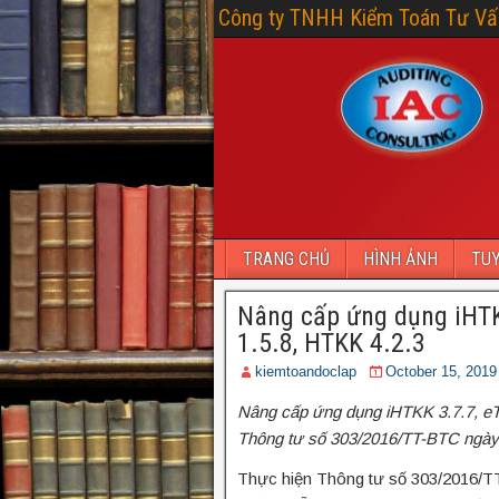
Công ty TNHH Kiểm Toán Tư Vấn
TRANG CHỦ
HÌNH ẢNH
TU
Nâng cấp ứng dụng iHTKK
1.5.8, HTKK 4.2.3
kiemtoandoclap
October 15, 2019
Nâng cấp ứng dụng
iHTKK 3.7.7, eT
Thông tư số 303/2016/TT-BTC ngày 
Thực hiện Thông tư số 303/2016/T