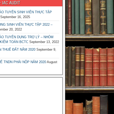
– IAC AUDIT
O TUYỂN SINH VIÊN THỰC TẬP
September 16, 2025
NG SINH VIÊN THỰC TẬP 2022 –
ember 20, 2022
ÁO TUYỂN DỤNG TRỢ LÝ – NHÓM
KIỂM TOÁN BCTC
September 13, 2022
N THUÊ ĐẤT NĂM 2020
September 9,
Ế TNDN PHẢI NỘP NĂM 2020
August