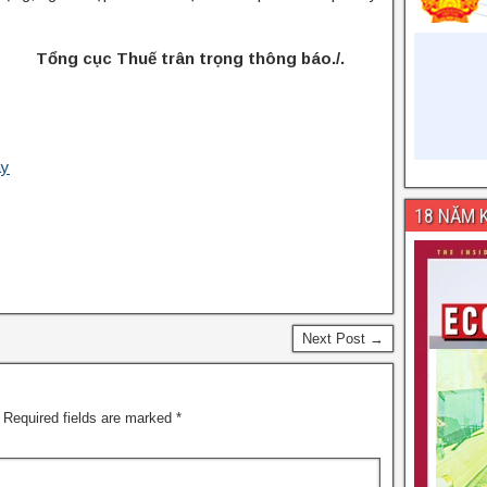
rân trọng thông báo./.
ây
18 NĂM K
Next Post →
Required fields are marked
*